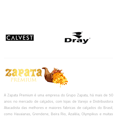
A Zapata Premium é uma empresa do Grupo Zapata, há mais de 50
anos no mercado de calçados, com lojas de Varejo e Distribuidora
Atacadista das melhores e maiores fabricas de calçados do Brasil,
como Havaianas, Grendene, Beira Rio, Azaléia, Olympikus e muitas