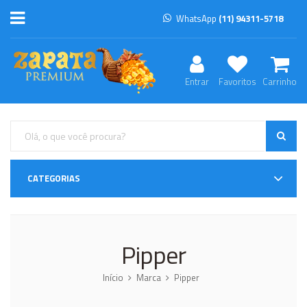
WhatsApp
(11) 94311-5718
Entrar
Favoritos
Carrinho
CATEGORIAS
Pipper
Início
Marca
Pipper