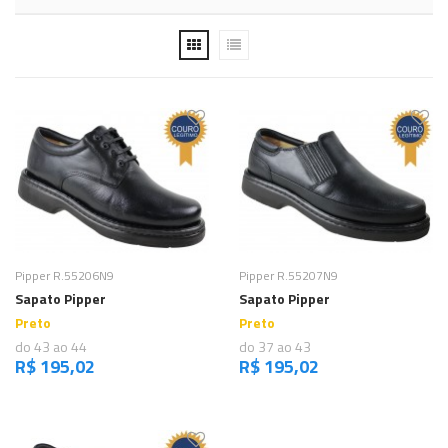
Comprar
Comprar
Pipper R.55206N9
Pipper R.55207N9
Sapato Pipper
Sapato Pipper
Preto
Preto
do 43 ao 44
do 37 ao 43
R$ 195,02
R$ 195,02