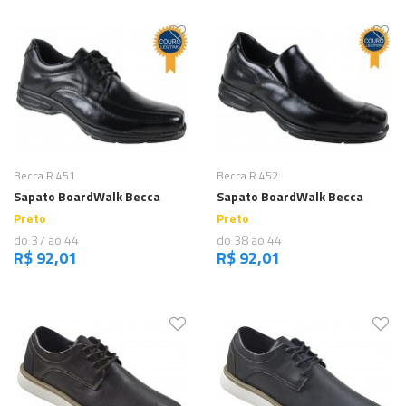
Comprar
Comprar
Becca R.451
Becca R.452
Sapato BoardWalk Becca
Sapato BoardWalk Becca
Preto
Preto
do 37 ao 44
do 38 ao 44
R$ 92,01
R$ 92,01