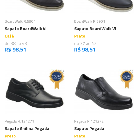
Comprar
Comprar
BoardWalk R.5901
BoardWalk R.5901
Sapato BoardWalk VI
Sapato BoardWalk VI
Café
Preto
do 38 ao 43
do 37 ao 42
R$ 98,51
R$ 98,51
Comprar
Comprar
Pegada R.121271
Pegada R.121272
Sapato Anilina Pegada
Sapato Pegada
Preto
Preto