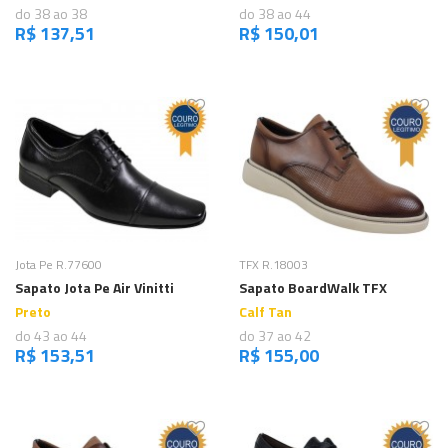
do 38 ao 38
do 38 ao 44
R$ 137,51
R$ 150,01
Comprar
Comprar
Jota Pe R.77600
TFX R.18003
Sapato Jota Pe Air Vinitti
Sapato BoardWalk TFX
Preto
Calf Tan
do 43 ao 44
do 37 ao 42
R$ 153,51
R$ 155,00