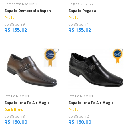
Comprar
Comprar
Democrata R.450052
Pegada R.121276
Sapato Democrata Aspen
Sapato Pegada
Preto
Preto
do 38 ao 39
do 38 ao 44
R$ 155,02
R$ 155,02
Comprar
Comprar
Jota Pe R.77501
Jota Pe R.77501
Sapato Jota Pe Air Magic
Sapato Jota Pe Air Magic
Dark Brown
Preto
do 38 ao 43
do 38 ao 42
R$ 160,00
R$ 160,00