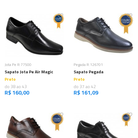
Comprar
Comprar
Jota Pe R.77500
Pegada R.126701
Sapato Jota Pe Air Magic
Sapato Pegada
Preto
Preto
do 38 ao 43
do 37 ao 42
R$ 160,00
R$ 161,09