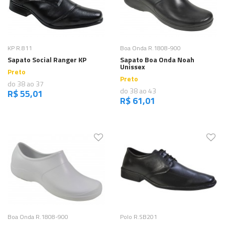
Comprar
Comprar
KP R.811
Boa Onda R.1808-900
Sapato Social Ranger KP
Sapato Boa Onda Noah
Unissex
Preto
Preto
do 38 ao 37
do 38 ao 43
R$ 55,01
R$ 61,01
Comprar
Comprar
Boa Onda R.1808-900
Polo R.SB201