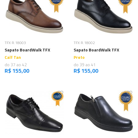
Comprar
Comprar
TFX R.18003
TFX R.18002
Sapato BoardWalk TFX
Sapato BoardWalk TFX
Calf Tan
Preto
do 37 ao 42
do 39 ao 41
R$ 155,00
R$ 155,00
,
e