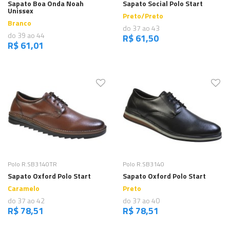
Sapato Boa Onda Noah
Sapato Social Polo Start
Unissex
Preto/Preto
Branco
do 37 ao 43
do 39 ao 44
R$ 61,50
R$ 61,01
Comprar
Comprar
Polo R.SB3140TR
Polo R.SB3140
Sapato Oxford Polo Start
Sapato Oxford Polo Start
Caramelo
Preto
do 37 ao 42
do 37 ao 40
R$ 78,51
R$ 78,51