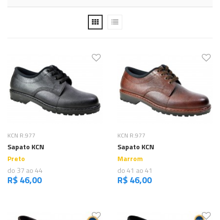
Comprar
Comprar
KCN R.977
KCN R.977
Sapato KCN
Sapato KCN
Preto
Marrom
do 37 ao 44
do 41 ao 41
R$ 46,00
R$ 46,00