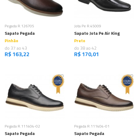
Comprar
Comprar
Pegada R.126705
Jota Pe R.45009
Sapato Pegada
Sapato Jota Pe Air King
Pinhão
Preto
do 37 ao 43
do 38 ao 42
R$ 163,22
R$ 170,01
Comprar
Comprar
Pegada R.111404-02
Pegada R.111404-01
Sapato Pegada
Sapato Pegada