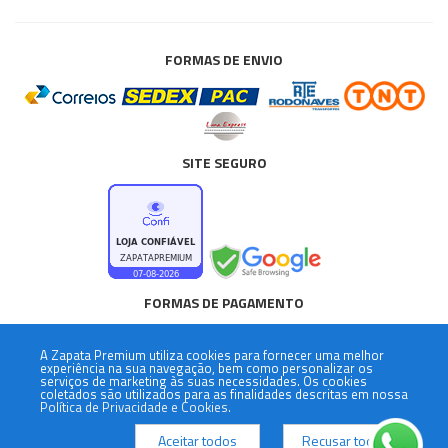
FORMAS DE ENVIO
SITE SEGURO
FORMAS DE PAGAMENTO
A
Zapata Premium
utiliza cookies para fornecer uma melhor
experiência na sua navegação, bem como personalizar os
serviços de marketing às suas necessidades. Os cookies
coletados são utilizados para as finalidades descritas em nossa
Política de Privacidade e Cookies.
Desenvolvido por
Paulo Brandão - Zeros e Um
.
Aceitar todos
Recusar todos