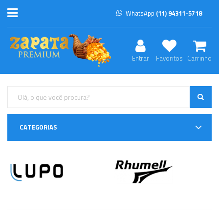
WhatsApp
(11) 94311-5718
Entrar
Favoritos
Carrinho
CATEGORIAS