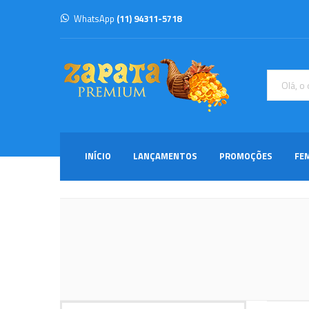
WhatsApp
(11) 94311-5718
INÍCIO
LANÇAMENTOS
PROMOÇÕES
FE