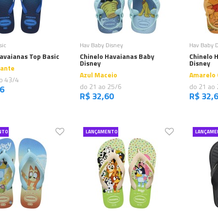
omprar
Comprar
sic
Hav Baby Disney
Hav Baby 
avaianas Top Basic
Chinelo Havaianas Baby
Chinelo 
Disney
Disney
hante
Azul Maceio
Amarelo 
o 43/4
do 21 ao 25/6
do 21 ao
56
R$ 32,60
R$ 32,
NTO
LANÇAMENTO
LANÇAME
omprar
Comprar