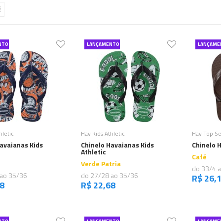
NTO
LANÇAMENTO
LANÇAME
omprar
Comprar
hletic
Hav Kids Athletic
Hav Top S
avaianas Kids
Chinelo Havaianas Kids
Chinelo 
Athletic
Café
Verde Patria
do 33/4 
 ao 35/36
do 27/28 ao 35/36
R$ 26,
68
R$ 22,68