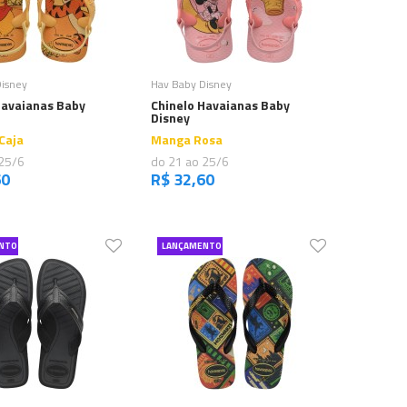
Comprar
Comprar
Disney
Hav Baby Disney
Havaianas Baby
Chinelo Havaianas Baby
Disney
Caja
Manga Rosa
 25/6
do 21 ao 25/6
60
R$ 32,60
NTO
LANÇAMENTO
Comprar
Comprar