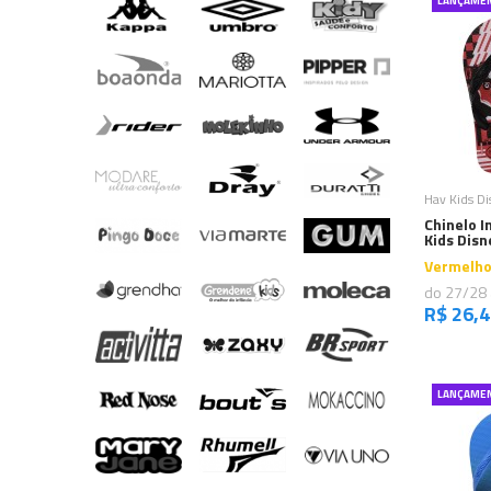
LANÇAME
C
Hav Kids D
Chinelo I
Kids Disn
Vermelho
do 27/28
R$ 26,
LANÇAME