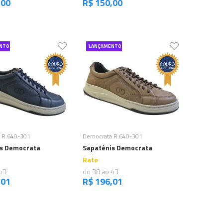
,00
R$ 150,00
NTO
LANÇAMENTO
Comprar
Comprar
 R.640-301
Democrata R.640-301
s Democrata
Sapatênis Democrata
Rato
43
do 38 ao 43
,01
R$ 196,01