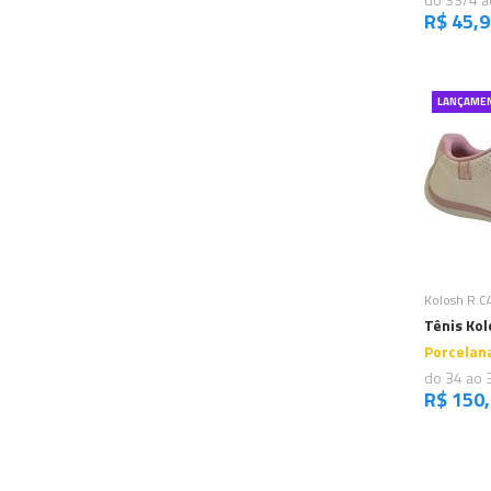
R$ 45,
LANÇAME
C
Kolosh R.C
Tênis Kol
Porcelan
do 34 ao 
R$ 150