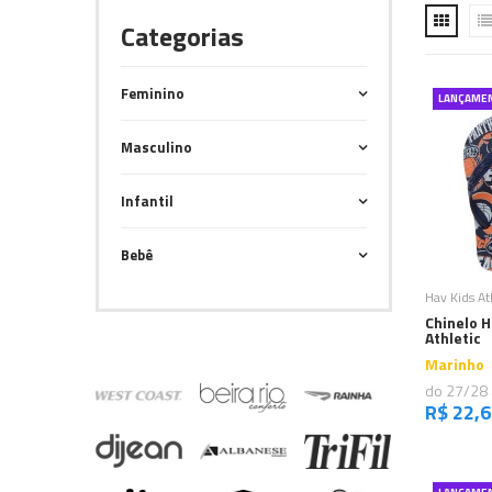
Categorias
Feminino
LANÇAME
Masculino
Infantil
Bebê
C
Hav Kids At
Chinelo H
Athletic
Marinho
do 27/28
R$ 22,