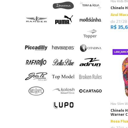
Hav Kids B
Chinelo H
Azul Mac
do 27/28
R$ 35,
LANÇAME
C
Hav Slim Wa
Chinelo H
Warner C
Rosa Flu
do 33/4 a