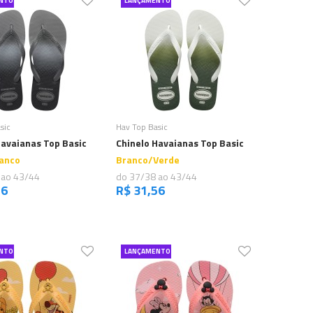
NTO
LANÇAMENTO
Comprar
Comprar
sic
Hav Top Basic
Havaianas Top Basic
Chinelo Havaianas Top Basic
anco
Branco/Verde
 ao 43/44
do 37/38 ao 43/44
56
R$ 31,56
NTO
LANÇAMENTO