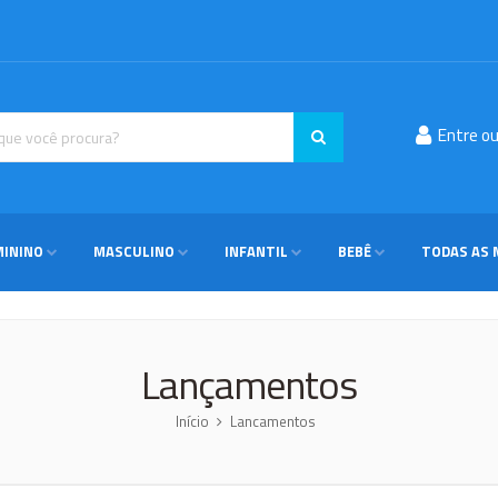
Entre o
MININO
MASCULINO
INFANTIL
BEBÊ
TODAS AS 
Lançamentos
Início
Lancamentos