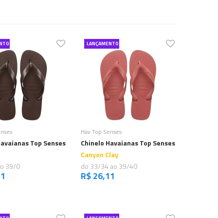
NTO
LANÇAMENTO
Comprar
Comprar
enses
Hav Top Senses
Havaianas Top Senses
Chinelo Havaianas Top Senses
Canyon Clay
ao 39/0
do 33/34 ao 39/40
11
R$ 26,11