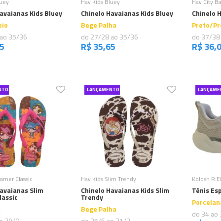
luey
Hav Kids Bluey
Hav City Ba
avaianas Kids Bluey
Chinelo Havaianas Kids Bluey
Chinelo 
eio
Bege Palha
Preto/Pr
 ao 35/36
do 27/28 ao 35/36
do 37/38
65
R$ 35,65
R$ 36,
NTO
LANÇAMENTO
LANÇAME
omprar
Comprar
rner Classic
Hav Kids Slim Trendy
Kolosh R.
avaianas Slim
Chinelo Havaianas Kids Slim
Tênis Es
lassic
Trendy
Porcelan
x
Bege Palha
do 34 ao 
o 39/0
do 25/6 ao 31/2