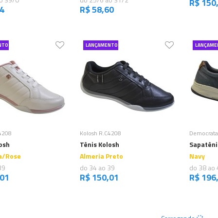
R$ 150
94
R$ 58,60
NTO
LANÇAMENTO
LANÇAME
omprar
Comprar
4208
Kolosh R.C4208
Democrata
osh
Tênis Kolosh
Sapatêni
a/Rose
Almeria Preto
Navy
39
do 34 ao 39
do 38 ao 
,01
R$ 150,01
R$ 196