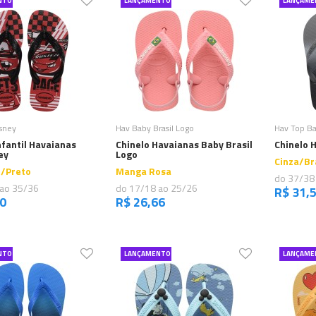
NTO
LANÇAMENTO
LANÇAME
omprar
Comprar
isney
Hav Baby Brasil Logo
Hav Top Ba
nfantil Havaianas
Chinelo Havaianas Baby Brasil
Chinelo 
ey
Logo
Cinza/Br
/Preto
Manga Rosa
do 37/38
 ao 35/36
do 17/18 ao 25/26
R$ 31,
40
R$ 26,66
NTO
LANÇAMENTO
LANÇAME