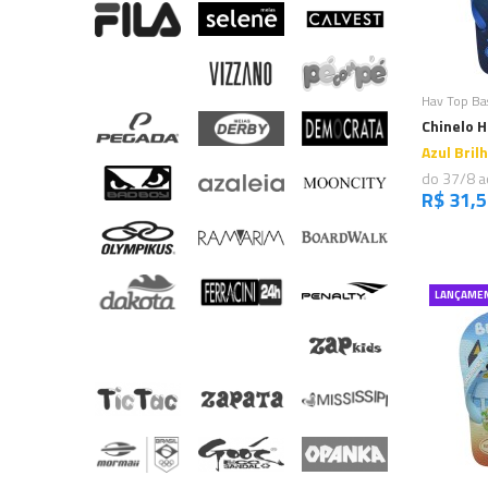
C
Hav Top Ba
Chinelo H
Azul Bril
do 37/8 a
R$ 31,
LANÇAME
C