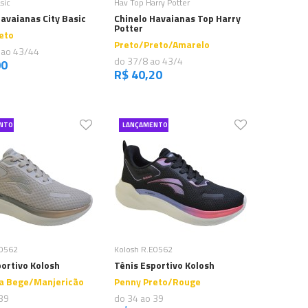
sic
Hav Top Harry Potter
Havaianas City Basic
Chinelo Havaianas Top Harry
Potter
eto
Preto/Preto/Amarelo
 ao 43/44
do 37/8 ao 43/4
00
R$ 40,20
NTO
LANÇAMENTO
Comprar
Comprar
E0562
Kolosh R.E0562
portivo Kolosh
Tênis Esportivo Kolosh
a Bege/Manjericão
Penny Preto/Rouge
39
do 34 ao 39