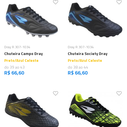
Comprar
Comprar
Dray R.307-1034
Dray R.307-1034
Chuteira Campo Dray
Chuteira Society Dray
Preto/Azul Celeste
Preto/Azul Celeste
do 39 ao 43
do 38 ao 44
R$ 66,60
R$ 66,60