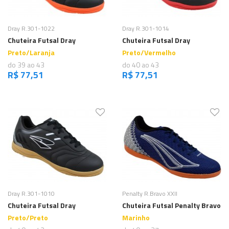
Comprar
Comprar
Dray R.301-1022
Dray R.301-1014
Chuteira Futsal Dray
Chuteira Futsal Dray
Preto/Laranja
Preto/Vermelho
do 39 ao 43
do 40 ao 43
R$ 77,51
R$ 77,51
Comprar
Comprar
Dray R.301-1010
Penalty R.Bravo XXII
Chuteira Futsal Dray
Chuteira Futsal Penalty Bravo
Preto/Preto
Marinho