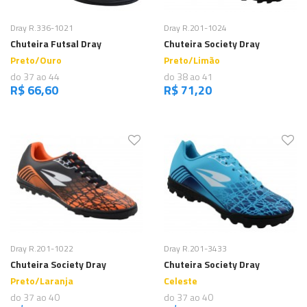
Comprar
Comprar
Dray R.336-1021
Dray R.201-1024
Chuteira Futsal Dray
Chuteira Society Dray
Preto/Ouro
Preto/Limão
do 37 ao 44
do 38 ao 41
R$ 66,60
R$ 71,20
Comprar
Comprar
Dray R.201-1022
Dray R.201-3433
Chuteira Society Dray
Chuteira Society Dray
Preto/Laranja
Celeste
do 37 ao 40
do 37 ao 40