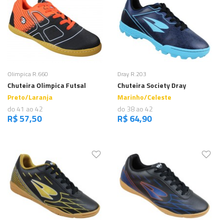
Comprar
Comprar
Olimpica R.660
Dray R.203
Chuteira Olimpica Futsal
Chuteira Society Dray
Preto/Laranja
Marinho/Celeste
do 41 ao 42
do 38 ao 42
R$ 57,50
R$ 64,90