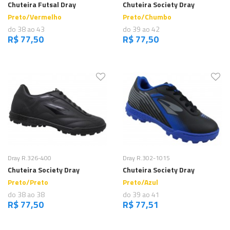
Chuteira Futsal Dray
Chuteira Society Dray
Preto/Vermelho
Preto/Chumbo
do 38 ao 43
do 39 ao 42
R$ 77,50
R$ 77,50
Comprar
Comprar
Dray R.326-400
Dray R.302-1015
Chuteira Society Dray
Chuteira Society Dray
Preto/Preto
Preto/Azul
do 38 ao 38
do 39 ao 41
R$ 77,50
R$ 77,51