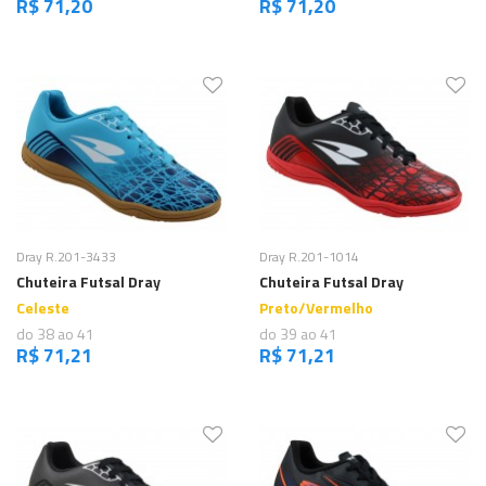
R$ 71,20
R$ 71,20
Comprar
Comprar
Dray R.201-3433
Dray R.201-1014
Chuteira Futsal Dray
Chuteira Futsal Dray
Celeste
Preto/Vermelho
do 38 ao 41
do 39 ao 41
R$ 71,21
R$ 71,21