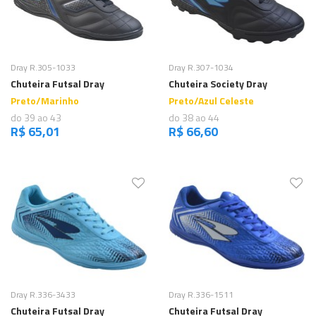
Comprar
Comprar
Dray R.305-1033
Dray R.307-1034
Chuteira Futsal Dray
Chuteira Society Dray
Preto/Marinho
Preto/Azul Celeste
do 39 ao 43
do 38 ao 44
R$ 65,01
R$ 66,60
Comprar
Comprar
Dray R.336-3433
Dray R.336-1511
Chuteira Futsal Dray
Chuteira Futsal Dray