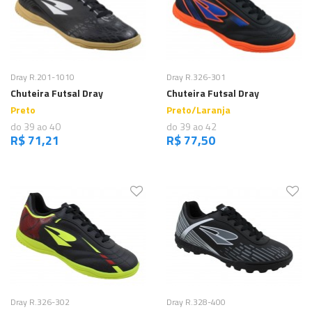
Comprar
Comprar
Dray R.201-1010
Dray R.326-301
Chuteira Futsal Dray
Chuteira Futsal Dray
Preto
Preto/Laranja
do 39 ao 40
do 39 ao 42
R$ 71,21
R$ 77,50
,
e
Comprar
Comprar
Dray R.326-302
Dray R.328-400