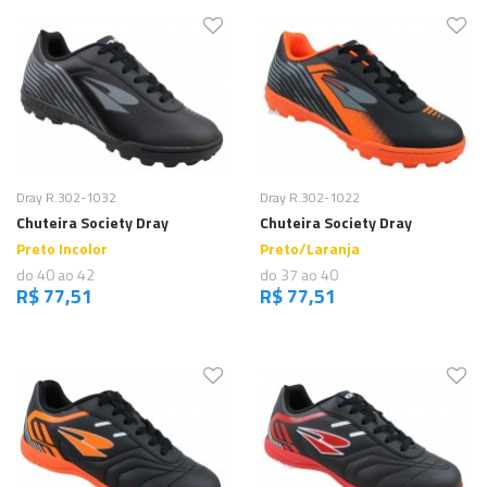
Comprar
Comprar
Dray R.302-1032
Dray R.302-1022
Chuteira Society Dray
Chuteira Society Dray
Preto Incolor
Preto/Laranja
do 40 ao 42
do 37 ao 40
R$ 77,51
R$ 77,51