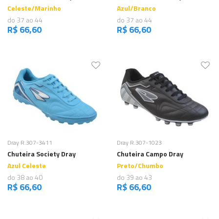
Celeste/Marinho
Azul/Branco
do 37 ao 44
do 37 ao 44
R$ 66,60
R$ 66,60
Comprar
Comprar
Dray R.307-3411
Dray R.307-1023
Chuteira Society Dray
Chuteira Campo Dray
Azul Celeste
Preto/Chumbo
do 38 ao 40
do 39 ao 43
R$ 66,60
R$ 66,60