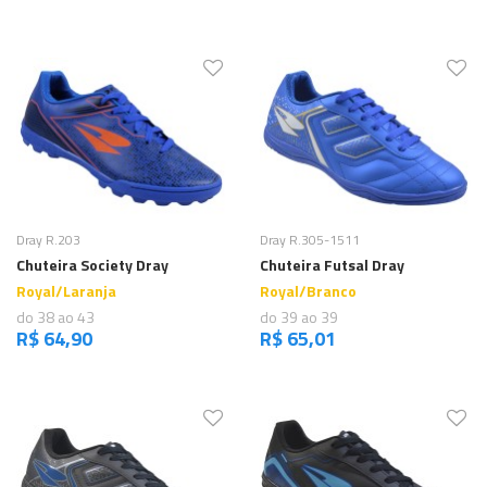
Comprar
Comprar
Dray R.203
Dray R.305-1511
Chuteira Society Dray
Chuteira Futsal Dray
Royal/Laranja
Royal/Branco
do 38 ao 43
do 39 ao 39
R$ 64,90
R$ 65,01