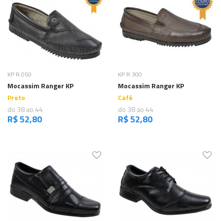
Comprar
Comprar
KP R.050
KP R.300
Mocassim Ranger KP
Mocassim Ranger KP
Preto
Café
do 38 ao 44
do 38 ao 44
R$ 52,80
R$ 52,80