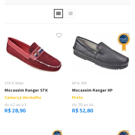
Comprar
Comprar
STK R.5040
KP R.700
Mocassim Ranger STK
Mocassim Ranger KP
Camurça Vermelho
Preto
do 42 ao 43
do 38 ao 44
R$ 28,90
R$ 52,80