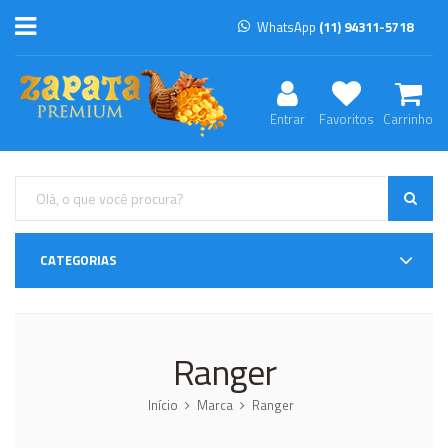
WhatsApp
(11) 94311-5718
Entrar
Favoritos
Carrinho
CATEGORIAS
Ranger
Início
Marca
Ranger