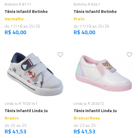
Comprar
Comprar
Botinho R.B171
Botinho R.B241
Tênis Infantil Botinho
Tênis Infantil Botinho
Vermelho
Preto
do 17/18 ao 25/26
do 17/18 ao 25/26
R$ 40,00
R$ 40,00
Comprar
Comprar
Linda Ju R.1024141
Linda Ju R.202472
Tênis Infantil Linda Ju
Tênis Infantil Linda Ju
Branco
Branco/Rosa
do 25 ao 25
do 23 ao 25
R$ 41,53
R$ 41,53