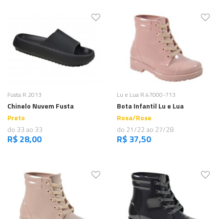
Comprar
Comprar
Fusta R.2013
Lu e Lua R.47000-713
Chinelo Nuvem Fusta
Bota Infantil Lu e Lua
Preto
Rosa/Rose
do 33 ao 33
do 21/22 ao 27/28
R$ 28,00
R$ 37,50