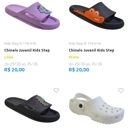
Comprar
Comprar
Kids Step R.176-010
Kids Step R.176-016
Chinelo Juvenil Kids Step
Chinelo Juvenil Kids Step
Lilás
Preto
do 29/30 ao 35/36
do 29/30 ao 35/36
R$ 20,00
R$ 20,00