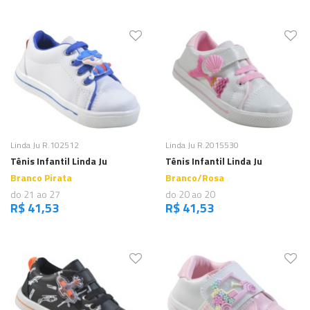
Comprar
Comprar
Linda Ju R.102512
Linda Ju R.2015530
Tênis Infantil Linda Ju
Tênis Infantil Linda Ju
Branco Pirata
Branco/Rosa
do 21 ao 27
do 20 ao 20
R$ 41,53
R$ 41,53