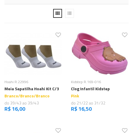
Comprar
Comprar
Hoahi R.22996
Kidstep R.169-016
Meia Sapatilha Hoahi Kit C/3
Clog Infantil Kidstep
Branco/Branco/Branco
Pink
do 39/43 ao 39/43
do 21/22 ao 31/32
R$ 16,00
R$ 16,50