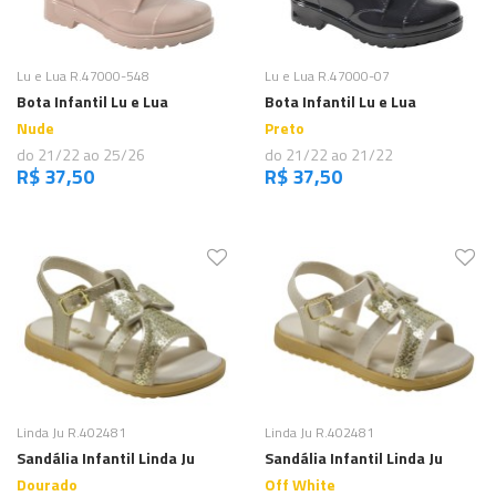
Comprar
Comprar
Lu e Lua R.47000-548
Lu e Lua R.47000-07
Bota Infantil Lu e Lua
Bota Infantil Lu e Lua
Nude
Preto
do 21/22 ao 25/26
do 21/22 ao 21/22
R$ 37,50
R$ 37,50
Comprar
Comprar
Linda Ju R.402481
Linda Ju R.402481
Sandália Infantil Linda Ju
Sandália Infantil Linda Ju
Dourado
Off White