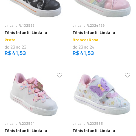
Comprar
Comprar
Linda Ju R.102535
Linda Ju R.2024159
Tênis Infantil Linda Ju
Tênis Infantil Linda Ju
Preto
Branco/Rosa
do 23 ao 23
do 23 ao 24
R$ 41,53
R$ 41,53
Comprar
Comprar
Linda Ju R.202521
Linda Ju R.202536
Tênis Infantil Linda Ju
Tênis Infantil Linda Ju