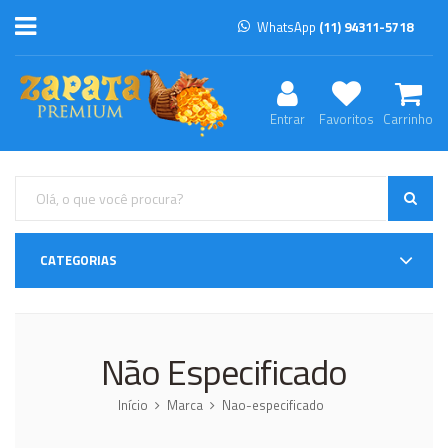
WhatsApp
(11) 94311-5718
Entrar
Favoritos
Carrinho
CATEGORIAS
Não Especificado
Início
Marca
Nao-especificado