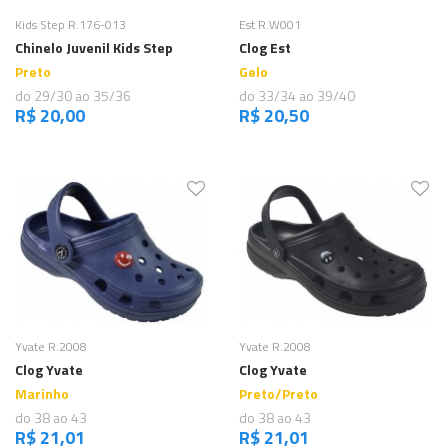
Comprar
Comprar
Kids Step R.176-013
Est R.W001
Chinelo Juvenil Kids Step
Clog Est
Preto
Gelo
do 29/30 ao 35/36
do 33/34 ao 39/40
R$ 20,00
R$ 20,50
Comprar
Comprar
Yvate R.2008
Yvate R.2008
Clog Yvate
Clog Yvate
Marinho
Preto/Preto
do 38 ao 43
do 38 ao 43
R$ 21,01
R$ 21,01