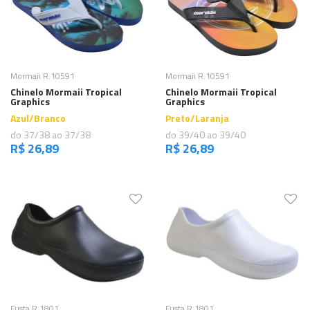
Comprar
Comprar
Mormaii R.10591
Mormaii R.10591
Chinelo Mormaii Tropical
Chinelo Mormaii Tropical
Graphics
Graphics
Azul/Branco
Preto/Laranja
do 37/38 ao 37/38
do 39/40 ao 39/40
R$ 26,89
R$ 26,89
Comprar
Comprar
Fusta R.1801
Fusta R.1801