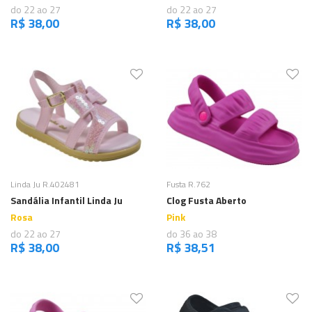
do 22 ao 27
do 22 ao 27
R$ 38,00
R$ 38,00
Comprar
Comprar
Linda Ju R.402481
Fusta R.762
Sandália Infantil Linda Ju
Clog Fusta Aberto
Rosa
Pink
do 22 ao 27
do 36 ao 38
R$ 38,00
R$ 38,51