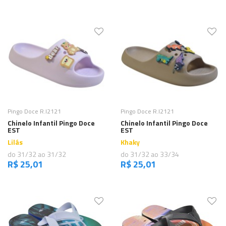
Comprar
Comprar
Pingo Doce R.I2121
Pingo Doce R.I2121
Chinelo Infantil Pingo Doce
Chinelo Infantil Pingo Doce
EST
EST
Lilás
Khaky
do 31/32 ao 31/32
do 31/32 ao 33/34
R$ 25,01
R$ 25,01