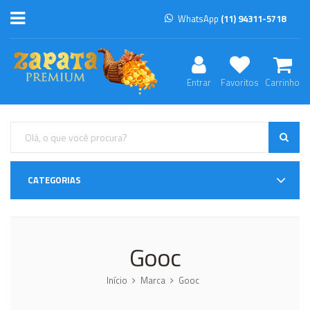
WhatsApp
(11) 94311-5718
Entrar
Favoritos
Carrinho
CATEGORIAS
Gooc
Início
Marca
Gooc