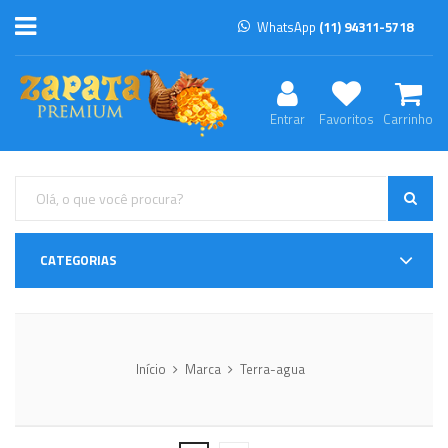
WhatsApp
(11) 94311-5718
Entrar
Favoritos
Carrinho
CATEGORIAS
Início
Marca
Terra-agua